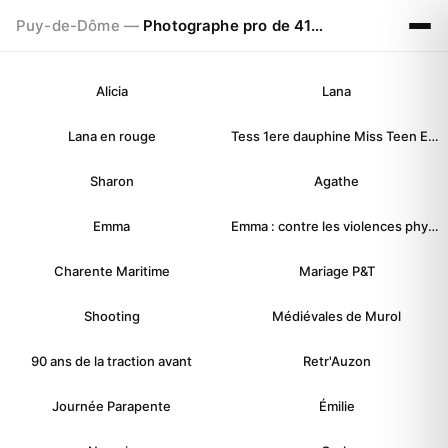
Puy-de-Dôme —
Photographe pro de 41ans à CLERMONT FERRAND
Alicia
Lana
Lana en rouge
Tess 1ere dauphine Miss Teen Earth Auvergne 2025
Sharon
Agathe
Emma
Emma : contre les violences physiques faites aux Femmes
Charente Maritime
Mariage P&T
Shooting
Médiévales de Murol
90 ans de la traction avant
Retr'Auzon
Journée Parapente
Émilie