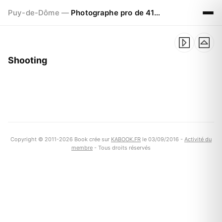
Puy-de-Dôme —
Photographe pro de 41ans à CLERMONT FERRAND
Shooting
Copyright © 2011-2026 Book crée sur
KABOOK.FR
le 03/09/2016 -
Activité du
membre
- Tous droits réservés