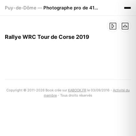
Puy-de-Dôme —
Photographe pro de 41ans à CLERMONT FERRAND
Rallye WRC Tour de Corse 2019
Copyright © 2011-2026 Book crée sur
KABOOK.FR
le 03/09/2016 -
Activité du
membre
- Tous droits réservés