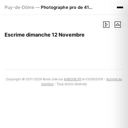
Puy-de-Dôme —
Photographe pro de 41ans à CLERMONT FERRAND
Escrime dimanche 12 Novembre
Copyright © 2011-2026 Book crée sur
KABOOK.FR
le 03/09/2016 -
Activité du
membre
- Tous droits réservés